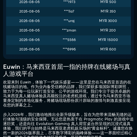
2026-08-06
***1973
MYR 500
2026-08-06
***lla7
MYR 350
2026-08-06
***uraj
MYR 3000
2026-08-06
***zman
MYR 200
2026-08-06
***5566
MYR 15000
2026-08-06
***6996
MYR 600
Euwin：马来西亚首屈一指的持牌在线赌场与真
人游戏平台
欢迎来到 Euwin，体验下一代娱乐盛宴——这里是您在马来西亚首选的在
线赌场目的地。作为业内备受信赖的品牌，我们荣获多项国际博彩牌照，
致力于为每一位玩家打造安全、公平的游戏环境。我们专注于提供卓越的
马来西亚真人赌场体验及高额投注的老虎机游戏，通过专为马来西亚市场
量身定制的本地化服务，将赌场现场那份原汁原味的激情与刺激直接呈现
在您的屏幕之上。
步入2026年，我们激动地推出全新升级版本，旨在为您带来流畅无缝的运
行体验与顶级的安全保障。无论您是热衷于在 Pragmatic Play 的游戏中追
逐巨奖，还是向往 Evolution Gaming 真人荷官桌台所呈现的沉浸式逼真
体验，我们的平台始终是马来西亚老虎机娱乐场的“黄金标杆”。诚邀您在焕
然一新的2026版界面上，尽享数字博彩的巅峰体验——这一界面经过精心