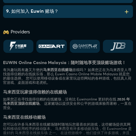
9. 如何加入 Euwin 赌场？
Providers
EUWIN Online Casino Malaysia：随时随地享受顶级赌场游戏！
有兴趣玩既有趣又方便的
马来西亚在线赌场
游戏吗？ 如果您正在为马来西亚人寻
找值得信赖的在线娱乐场，那么 Euwin Casino Online Mobile Malaysia 就是您
的最佳选择。 您可以使用移动设备或在家里玩这些网站的各种游戏，包括真人荷
官游戏、桌面游戏和老虎机。
马来西亚玩家值得信赖的在线赌场
如果您正在寻找值得信赖的在线赌场，没有比 Euwinonline 更好的在线
2026 年
马来西亚顶级在线赌场
。 这家赌场以提供安全和公平的游戏体验而著称，一直在
营业。
马来西亚在线移动赌场
您可以在许多马来西亚在线赌场随时随地玩您最喜欢的游戏，这些赌场提供其网
站和移动应用程序的移动版本。 马来西亚有许多移动娱乐场，但 Euwinonline 是
最好的 马来西亚在线娱乐场 之一。 在这些游戏中，他们提供了许多游戏，并且