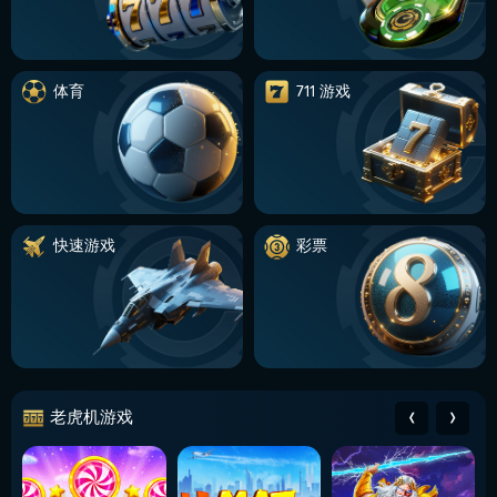
体育
711 游戏
快速游戏
彩票
‹
›
老虎机游戏